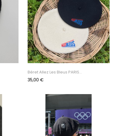
Béret Allez Les Bleus PARIS...
Prix
35,00 €