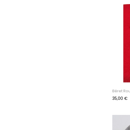
Béret Ro
Prix
35,00 €