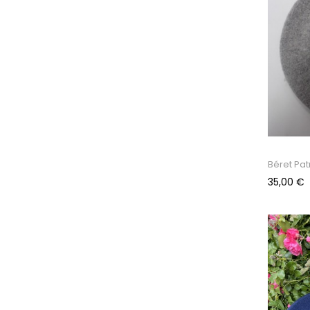
Béret Patr
Prix
35,00 €