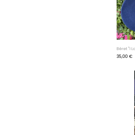
Béret "I 
Prix
35,00 €