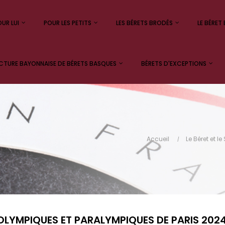
UR LUI
POUR LES PETITS
LES BÉRETS BRODÉS
LE BÉRET 
TURE BAYONNAISE DE BÉRETS BASQUES
BÉRETS D'EXCEPTIONS
Accueil
Le Béret et le
OLYMPIQUES ET PARALYMPIQUES DE PARIS 202