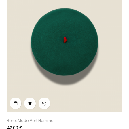

Béret Mode Vert Homme
Prix
42,00 €