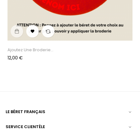

Ajoutez Une Broderie...
Prix
12,00 €
LE BÉRET FRANÇAIS

SERVICE CLIENTÈLE
