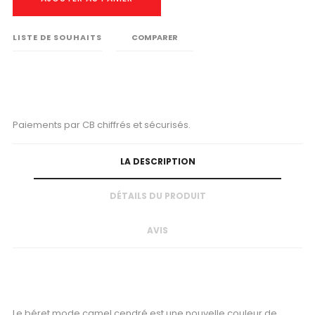
LISTE DE SOUHAITS
COMPARER
Paiements par CB chiffrés et sécurisés.
LA DESCRIPTION
DÉTAILS DU PRODUIT
AVIS
Le béret mode camel cendré est une nouvelle couleur de