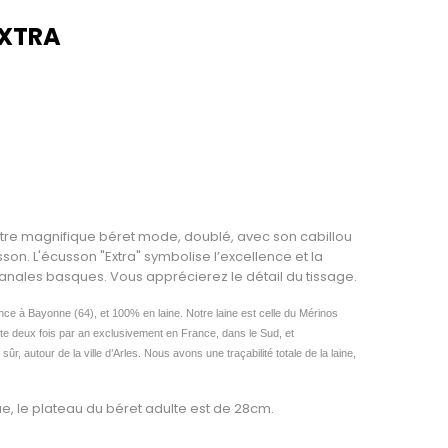
EXTRA
tre magnifique béret mode, doublé, avec son cabillou
son. L'écusson "Extra" symbolise l’excellence et la
isanales basques. Vous apprécierez le détail du tissage.
nce à Bayonne (64), et 100% en laine.
Notre laine est celle du Mérinos
lecte deux fois par an exclusivement en France, dans le Sud, et
sûr, autour de la ville d’Arles.
Nous avons une traçabilité totale de la laine,
ue, le plateau du béret adulte est de 28cm.