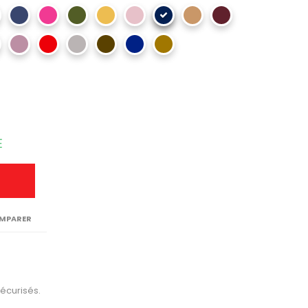
E
MPARER
sécurisés.