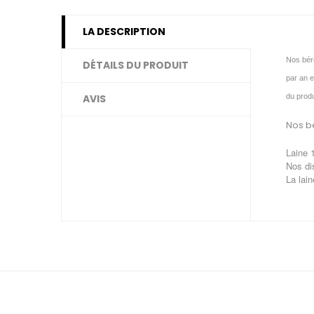
LA DESCRIPTION
Nos bér
DÉTAILS DU PRODUIT
par an e
AVIS
du produ
Nos bé
Laine 
Nos di
La lain