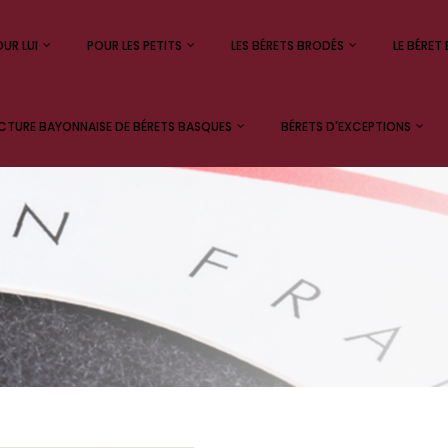
UR LUI
POUR LES PETITS
LES BÉRETS BRODÉS
LE BÉRET 
TURE BAYONNAISE DE BÉRETS BASQUES
BÉRETS D'EXCEPTIONS