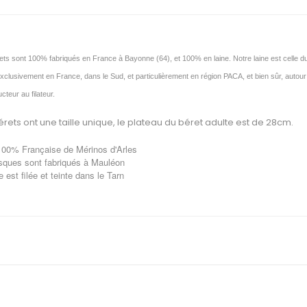
ets sont 100% fabriqués en France à Bayonne (64), et 100% en laine.
Notre laine est celle d
xclusivement en France, dans le Sud, et particulièrement en région PACA, et bien sûr, autour d
cteur au filateur.
rets ont une taille unique, le plateau du béret adulte est de 28cm.
100% Française de Mérinos d'Arles
sques sont fabriqués à Mauléon
e est filée et teinte dans le Tarn