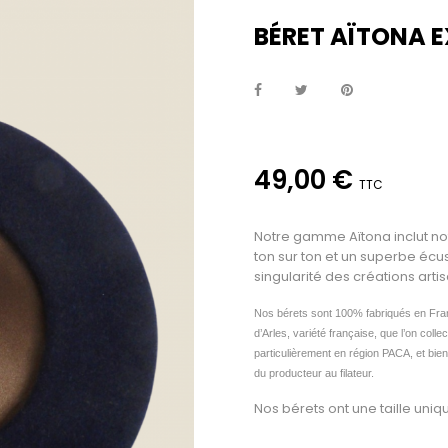
BÉRET AÏTONA 
49,00 €
TTC
Notre gamme Aïtona inclut no
ton sur ton et un superbe écus
singularité des créations art
Nos bérets sont 100% fabriqués en Fra
d’Arles, variété française, que l’on col
particulièrement en région PACA, et bien 
du producteur au filateur.
Nos bérets ont une taille uniq