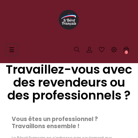
Basculer
☰
0
la
navigation
Travaillez-vous avec
des revendeurs ou
des professionnels ?
Vous êtes un professionnel ?
Travaillons ensemble !
Le Béret Français ne s’adresse pas seulement aux