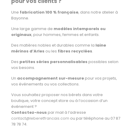
pour vos clients ?
Une
fabrication 100 % française
, dans notre atelier à
Bayonne.
Une large gamme de
modèles intemporels ou
originaux
, pour hommes, femmes et enfants.
Des matières nobles et durables comme la
laine
mérinos d’Arles
ou les
fibres recyclées
.
Des
petites séries personnalisables
possibles selon
vos besoins.
Un
accompagnement sur-mesure
pour vos projets,
vos événements ou vos collections.
Vous souhaitez proposer nos bérets dans votre
boutique, votre concept store ou à l’occasion d’un
événement ?
Contactez-nous
par mail à l’adresse
contact@leberetfrancais.com
ou par téléphone au 07 87
78 78 74.