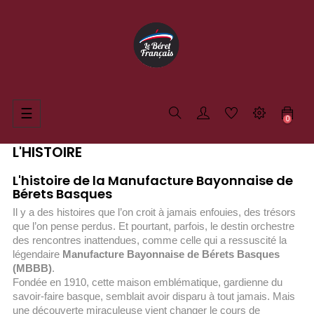
Basculer
☰
0
la
navigation
L'HISTOIRE
L'histoire de la Manufacture Bayonnaise de
Bérets Basques
Il y a des histoires que l’on croit à jamais enfouies, des trésors
que l’on pense perdus. Et pourtant, parfois, le destin orchestre
des rencontres inattendues, comme celle qui a ressuscité la
légendaire
Manufacture Bayonnaise de Bérets Basques
(MBBB)
.
Fondée en 1910, cette maison emblématique, gardienne du
savoir-faire basque, semblait avoir disparu à tout jamais. Mais
une découverte miraculeuse vient changer le cours de