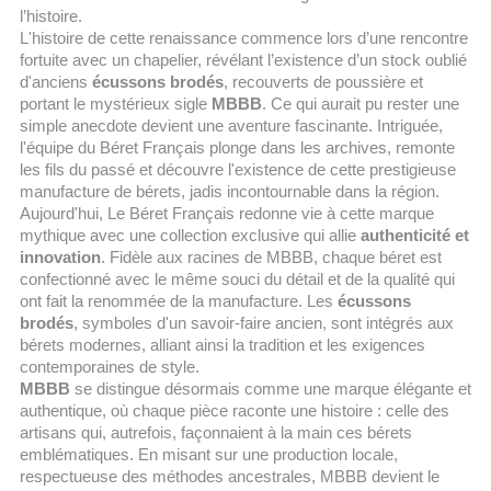
l’histoire.
L'histoire de cette renaissance commence lors d’une rencontre
fortuite avec un chapelier, révélant l’existence d’un stock oublié
d'anciens
écussons brodés
, recouverts de poussière et
portant le mystérieux sigle
MBBB
. Ce qui aurait pu rester une
simple anecdote devient une aventure fascinante. Intriguée,
l'équipe du Béret Français plonge dans les archives, remonte
les fils du passé et découvre l'existence de cette prestigieuse
manufacture de bérets, jadis incontournable dans la région.
Aujourd'hui, Le Béret Français redonne vie à cette marque
mythique avec une collection exclusive qui allie
authenticité et
innovation
. Fidèle aux racines de MBBB, chaque béret est
confectionné avec le même souci du détail et de la qualité qui
ont fait la renommée de la manufacture. Les
écussons
brodés
, symboles d'un savoir-faire ancien, sont intégrés aux
bérets modernes, alliant ainsi la tradition et les exigences
contemporaines de style.
MBBB
se distingue désormais comme une marque élégante et
authentique, où chaque pièce raconte une histoire : celle des
artisans qui, autrefois, façonnaient à la main ces bérets
emblématiques. En misant sur une production locale,
respectueuse des méthodes ancestrales, MBBB devient le