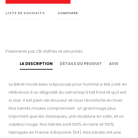
LISTE DE SOUHAITS
COMPARER
Paiements par CB chiffrés et sécurisés.
LA DESCRIPTION
DÉTAILS DU PRODUIT
AVIS
Le Béret mode bleu crépuscule pour homme a été créé en
référence à un dégradé du ciel lorsqu'il fait froid et qu'il est
si clair. Il est plein de douceur et nous réconforte en hiver.
Nos bérets modes comprennent : un grammage plus
important que les classiques, une doublure en satin, et un
cabillou rouge. Nos bérets sont 100% en laine et 100%
fabriqués en France à Bayonne (64). Nos bérets ont une