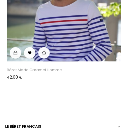

Béret Mode Caramel Homme
Prix
42,00 €
LE BÉRET FRANÇAIS
