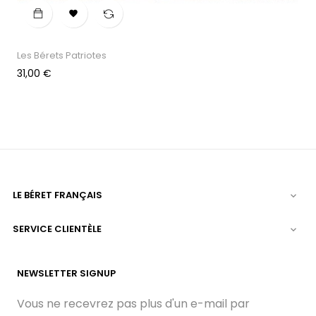

Les Bérets Patriotes
Prix
31,00 €
LE BÉRET FRANÇAIS

SERVICE CLIENTÈLE

NEWSLETTER SIGNUP
Vous ne recevrez pas plus d'un e-mail par