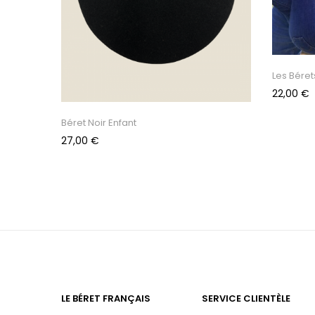
Les Béret
Prix
22,00 €
Béret Noir Enfant
Prix
27,00 €
LE BÉRET FRANÇAIS
SERVICE CLIENTÈLE