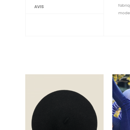
fabriq
AVIS
mode. 