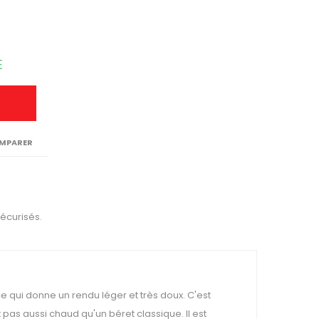
E
MPARER
sécurisés.
ce qui donne un rendu léger et très doux. C'est
ent pas aussi chaud qu'un béret classique. Il est