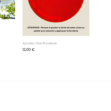
Ajoutez Une Broderie...
Prix
12,00 €