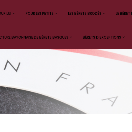
UR LUI
POUR LES PETITS
LES BÉRETS BRODÉS
LE BÉRET 
TURE BAYONNAISE DE BÉRETS BASQUES
BÉRETS D'EXCEPTIONS